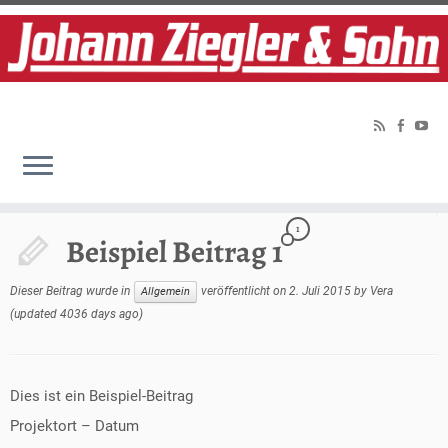
Home
»
Allgemein
»
Beispiel Beitrag 1
Soziale Links
1
Beispiel Beitrag 1
Dieser Beitrag wurde in
veröffentlicht on
2. Juli 2015
by
Vera
Allgemein
(updated 4036 days ago)
Dies ist ein Beispiel-Beitrag
Projektort – Datum