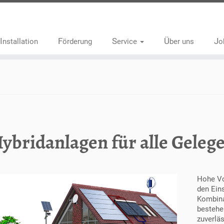
Installation
Förderung
Service
Über uns
J
ybridanlagen für alle Geleg
Hohe Vo
den Ein
Kombinat
bestehe
zuverlä