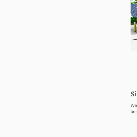
Si
We
bes